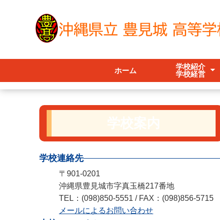
学校紹介
ホーム
学校経営
校長挨拶
スクールポリ
いじめ防止
部活動等
学校要覧
職員必携
学校評価
学校評議員
学校案内
学校連絡先
〒901-0201
沖縄県豊見城市字真玉橋217番地
TEL：(098)850-5551 / FAX：(098)856-5715
メールによるお問い合わせ