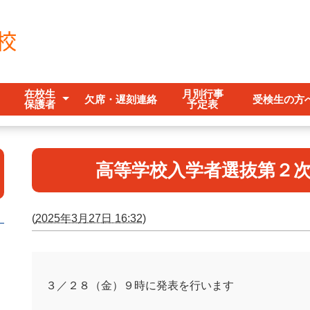
在校生
月別行事
欠席・遅刻連絡
受検生の方
保護者
予定表
シー
年間行事予定
シラバス
お
進
高等学校入学者選抜第２
(
2025年3月27日 16:32
)
３／２８（金）９時に発表を行います