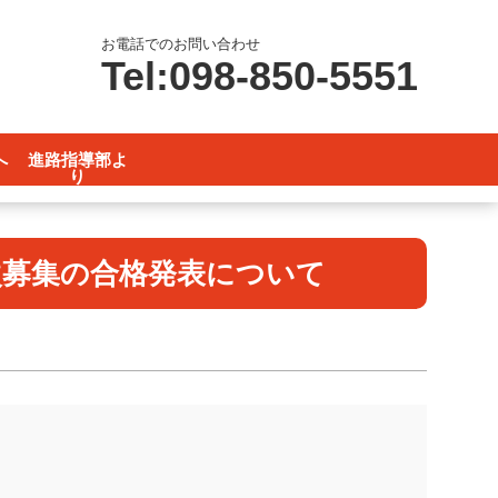
お電話でのお問い合わせ
Tel:098-850-5551
へ
進路指導部よ
り
知らせ等
路の手引き
次募集の合格発表について